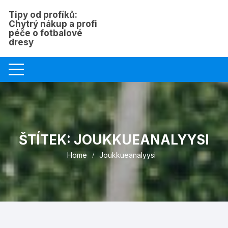
Skip
Tipy od profíků:
to
Chytrý nákup a profi
content
péče o fotbalové
dresy
ŠTÍTEK:
JOUKKUEANALYYSI
Home
Joukkueanalyysi