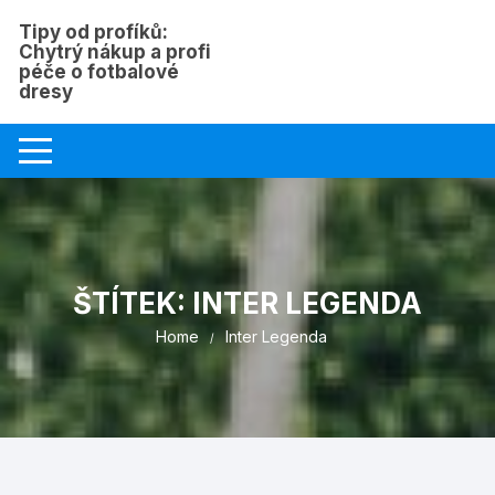
Skip
Tipy od profíků:
to
Chytrý nákup a profi
content
péče o fotbalové
dresy
ŠTÍTEK:
INTER LEGENDA
Home
Inter Legenda