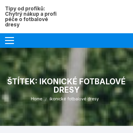
Skip
Tipy od profíků:
to
Chytrý nákup a profi
content
péče o fotbalové
dresy
ŠTÍTEK:
IKONICKÉ FOTBALOVÉ
DRESY
Home
ikonické fotbalové dresy