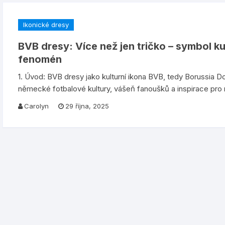
Ikonické dresy
BVB dresy: Více než jen tričko – symbol ku
fenomén
1. Úvod: BVB dresy jako kulturní ikona BVB, tedy Borussia Do
německé fotbalové kultury, vášeň fanoušků a inspirace pro mi
Carolyn
29 října, 2025