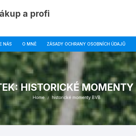
ákup a profi
E NÁS
O MNĚ
ZÁSADY OCHRANY OSOBNÍCH ÚDAJŮ
TEK:
HISTORICKÉ MOMENTY
Home
historické momenty BVB