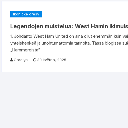
Ikonické dresy
Legendojen muistelua: West Hamin ikimui
1. Johdanto West Ham United on aina ollut enemmän kuin vain
yhteishenkeä ja unohtumattomia tarinoita. Tässä blogissa sukel
„Hammereista“
Carolyn
30 května, 2025