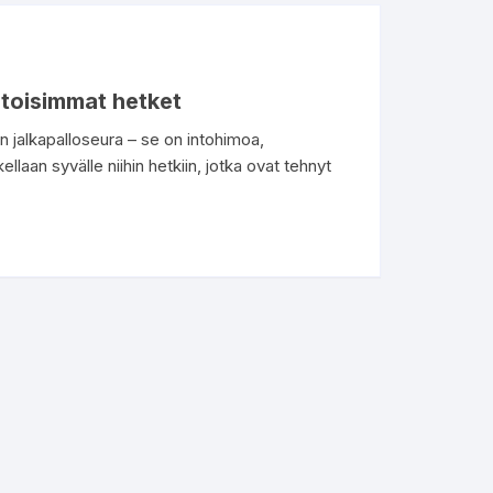
stoisimmat hetket
 jalkapalloseura – se on intohimoa,
laan syvälle niihin hetkiin, jotka ovat tehnyt