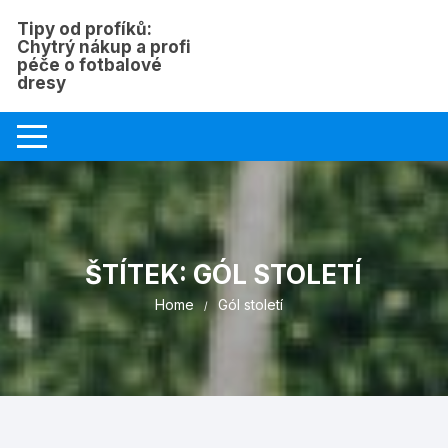
Skip
Tipy od profíků:
to
Chytrý nákup a profi
content
péče o fotbalové
dresy
ŠTÍTEK:
GÓL STOLETÍ
Home
Gól století