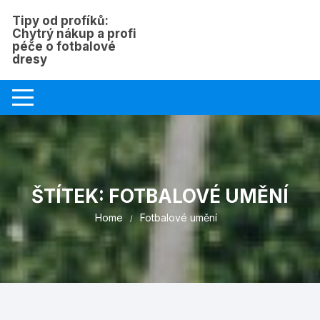
Skip
Tipy od profíků:
to
Chytrý nákup a profi
content
péče o fotbalové
dresy
ŠTÍTEK:
FOTBALOVÉ UMĚNÍ
Home
Fotbalové umění