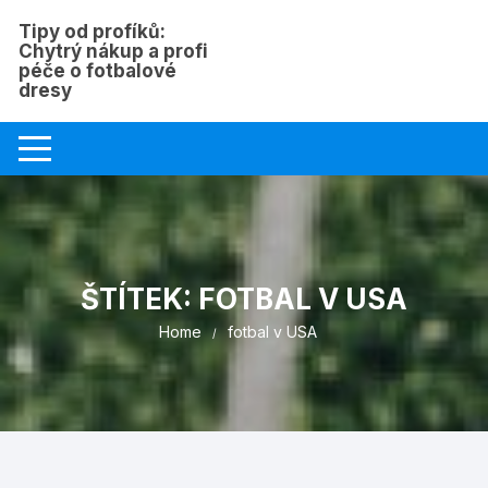
Skip
Tipy od profíků:
to
Chytrý nákup a profi
content
péče o fotbalové
dresy
ŠTÍTEK:
FOTBAL V USA
Home
fotbal v USA