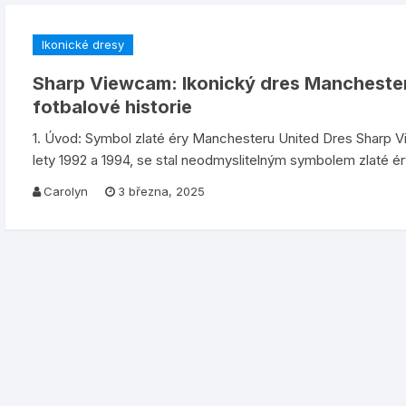
Ikonické dresy
Sharp Viewcam: Ikonický dres Manchester 
fotbalové historie
1. Úvod: Symbol zlaté éry Manchesteru United Dres Sharp V
lety 1992 a 1994, se stal neodmyslitelným symbolem zlaté ér
Carolyn
3 března, 2025