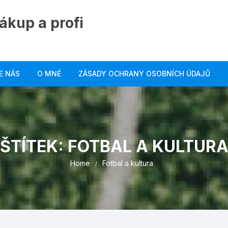
ákup a profi
E NÁS
O MNĚ
ZÁSADY OCHRANY OSOBNÍCH ÚDAJŮ
ŠTÍTEK:
FOTBAL A KULTUR
Home
Fotbal a kultura