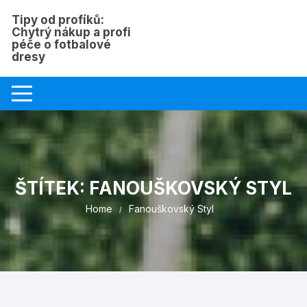
Skip
Tipy od profíků:
to
Chytrý nákup a profi
content
péče o fotbalové
dresy
ŠTÍTEK:
FANOUŠKOVSKÝ STYL
Home
Fanouškovský Styl