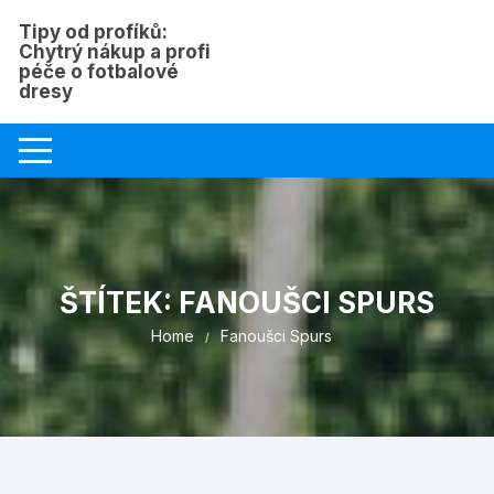
Skip
Tipy od profíků:
to
Chytrý nákup a profi
content
péče o fotbalové
dresy
ŠTÍTEK:
FANOUŠCI SPURS
Home
Fanoušci Spurs