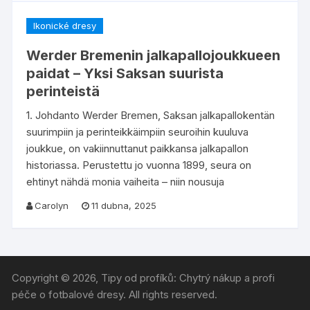
Ikonické dresy
Werder Bremenin jalkapallojoukkueen
paidat – Yksi Saksan suurista
perinteistä
1. Johdanto Werder Bremen, Saksan jalkapallokentän
suurimpiin ja perinteikkäimpiin seuroihin kuuluva
joukkue, on vakiinnuttanut paikkansa jalkapallon
historiassa. Perustettu jo vuonna 1899, seura on
ehtinyt nähdä monia vaiheita – niin nousuja
Carolyn
11 dubna, 2025
Copyright © 2026, Tipy od profíků: Chytrý nákup a profi
péče o fotbalové dresy. All rights reserved.