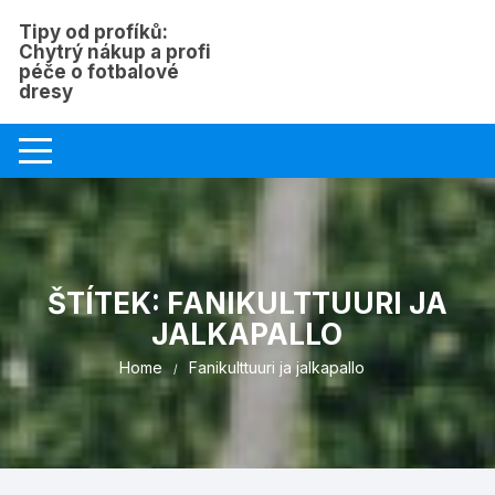
Skip
Tipy od profíků:
to
Chytrý nákup a profi
content
péče o fotbalové
dresy
ŠTÍTEK:
FANIKULTTUURI JA
JALKAPALLO
Home
Fanikulttuuri ja jalkapallo