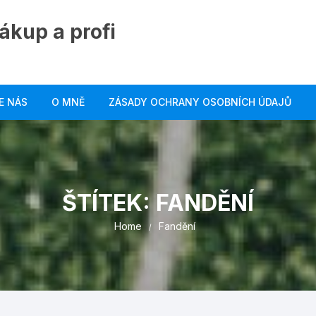
ákup a profi
E NÁS
O MNĚ
ZÁSADY OCHRANY OSOBNÍCH ÚDAJŮ
ŠTÍTEK:
FANDĚNÍ
Home
Fandění