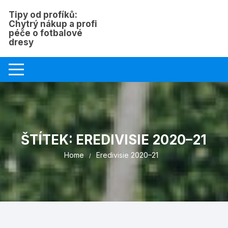
Skip
Tipy od profíků:
to
Chytrý nákup a profi
content
péče o fotbalové
dresy
ŠTÍTEK:
EREDIVISIE 2020–21
Home
Eredivisie 2020–21