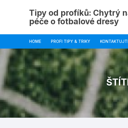
Skip
to
Tipy od profíků: Chytrý n
content
péče o fotbalové dresy
HOME
PROFI TIPY & TRIKY
KONTAKTUJT
ŠTÍT