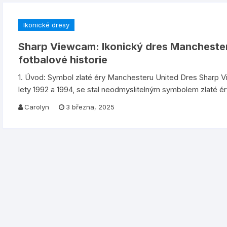
Ikonické dresy
Sharp Viewcam: Ikonický dres Manchester 
fotbalové historie
1. Úvod: Symbol zlaté éry Manchesteru United Dres Sharp V
lety 1992 a 1994, se stal neodmyslitelným symbolem zlaté ér
Carolyn
3 března, 2025