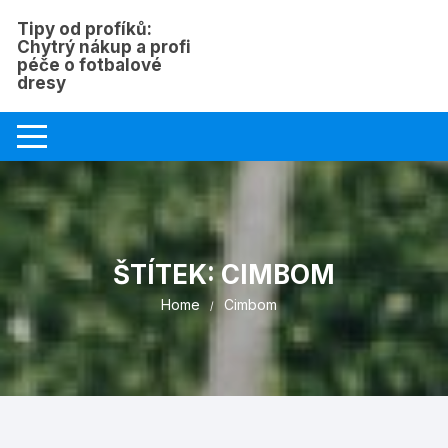
Skip
Tipy od profíků:
to
Chytrý nákup a profi
content
péče o fotbalové
dresy
ŠTÍTEK:
CIMBOM
Home
Cimbom