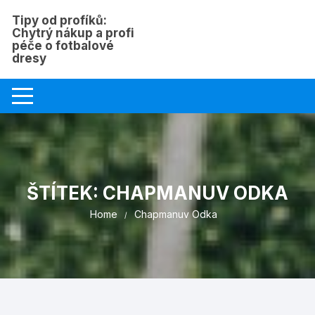
Skip
Tipy od profíků:
to
Chytrý nákup a profi
content
péče o fotbalové
dresy
ŠTÍTEK:
CHAPMANUV ODKA
Home
Chapmanuv Odka