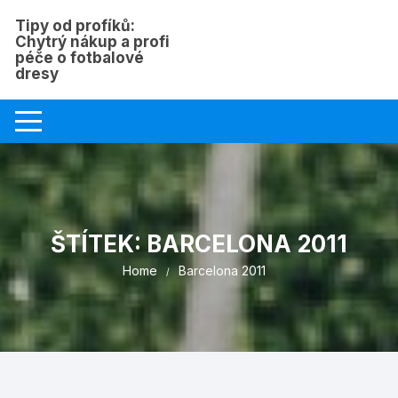
Skip
Tipy od profíků:
to
Chytrý nákup a profi
content
péče o fotbalové
dresy
ŠTÍTEK:
BARCELONA 2011
Home
Barcelona 2011