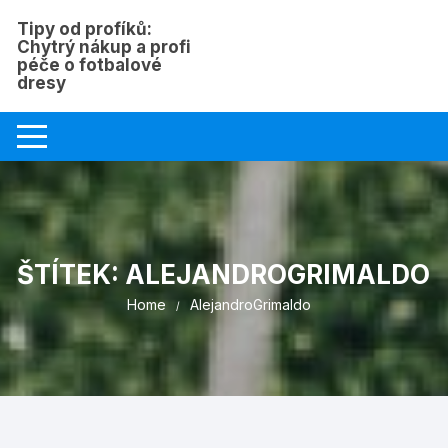
Skip
Tipy od profíků:
to
Chytrý nákup a profi
content
péče o fotbalové
dresy
ŠTÍTEK:
ALEJANDROGRIMALDO
Home
AlejandroGrimaldo