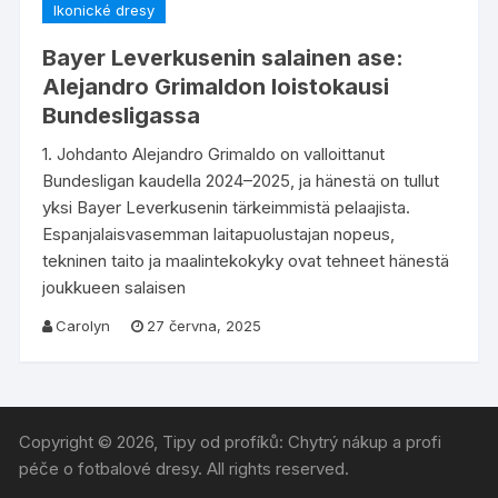
Ikonické dresy
Bayer Leverkusenin salainen ase:
Alejandro Grimaldon loistokausi
Bundesligassa
1. Johdanto Alejandro Grimaldo on valloittanut
Bundesligan kaudella 2024–2025, ja hänestä on tullut
yksi Bayer Leverkusenin tärkeimmistä pelaajista.
Espanjalaisvasemman laitapuolustajan nopeus,
tekninen taito ja maalintekokyky ovat tehneet hänestä
joukkueen salaisen
Carolyn
27 června, 2025
Copyright © 2026, Tipy od profíků: Chytrý nákup a profi
péče o fotbalové dresy. All rights reserved.